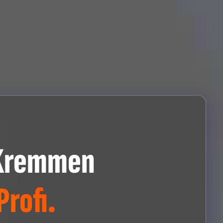
 Kremmen
rofi.