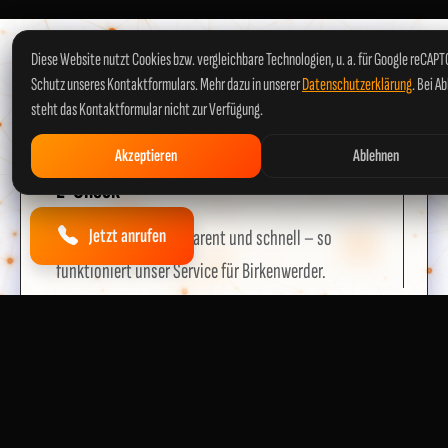
Diese Website nutzt Cookies bzw. vergleichbare Technologien, u. a. für Google reCAP
Schutz unseres Kontaktformulars. Mehr dazu in unserer
Datenschutzerklärung
. Bei A
SO EINFACH GEHT'S
steht das Kontaktformular nicht zur Verfügung.
In 4 Schritten
zum sicheren
Akzeptieren
Ablehnen
E-Check
Jetzt anrufen
Unkompliziert, transparent und schnell – so
funktioniert unser Service für Birkenwerder.