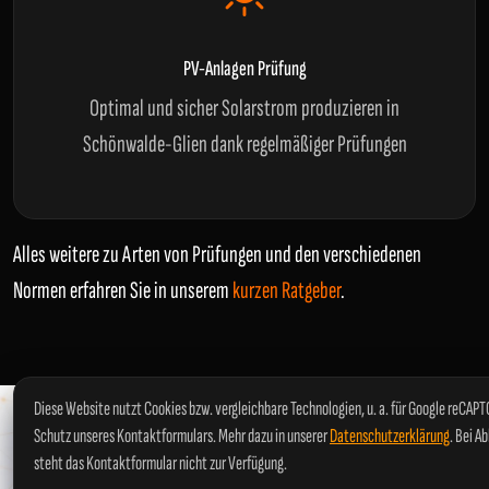
PV-Anlagen Prüfung
Optimal und sicher Solarstrom produzieren in
Schönwalde-Glien dank regelmäßiger Prüfungen
Alles weitere zu Arten von Prüfungen und den verschiedenen
Normen erfahren Sie in unserem
kurzen Ratgeber
.
Diese Website nutzt Cookies bzw. vergleichbare Technologien, u. a. für Google reCAP
Schutz unseres Kontaktformulars. Mehr dazu in unserer
Datenschutzerklärung
. Bei A
steht das Kontaktformular nicht zur Verfügung.
SO EINFACH GEHT'S