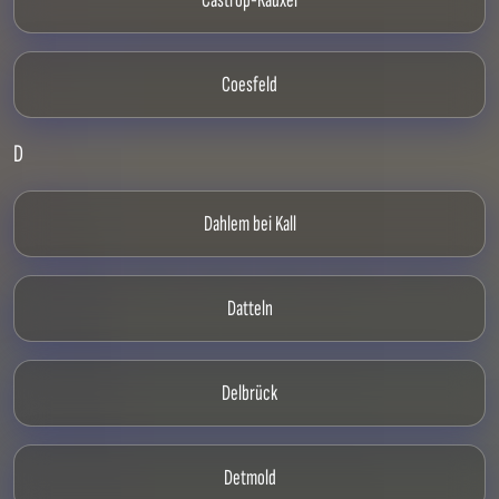
Castrop-Rauxel
Coesfeld
D
Dahlem bei Kall
Datteln
Delbrück
Detmold