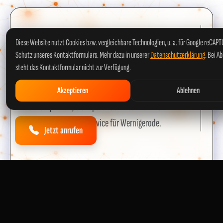
SO EINFACH GEHT'S
Diese Website nutzt Cookies bzw. vergleichbare Technologien, u. a. für Google reCAP
In 4 Schritten
Schutz unseres Kontaktformulars. Mehr dazu in unserer
Datenschutzerklärung
. Bei A
zum sicheren
steht das Kontaktformular nicht zur Verfügung.
E-Check
Akzeptieren
Ablehnen
Unkompliziert, transparent und schnell – so
funktioniert unser Service für Wernigerode.
Jetzt anrufen