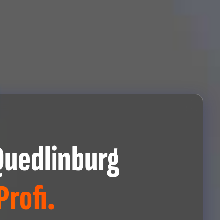
Quedlinburg
rofi.