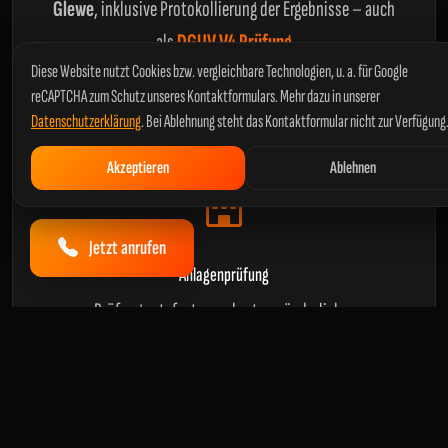
Glewe
, inklusive Protokollierung der Ergebnisse – auch
als
DGUV V4 Prüfung
Diese Website nutzt Cookies bzw. vergleichbare Technologien, u. a. für Google
reCAPTCHA zum Schutz unseres Kontaktformulars. Mehr dazu in unserer
Datenschutzerklärung
. Bei Ablehnung steht das Kontaktformular nicht zur Verfügung
Akzeptieren
Ablehnen
Jetzt anrufen
Anlagenprüfung
Prüfung ortsfester und ortsveränderlicher
Betriebsmittel in Industrie und Gewerbe, inklusive
Prüfung nach
DIN VDE 0105-100