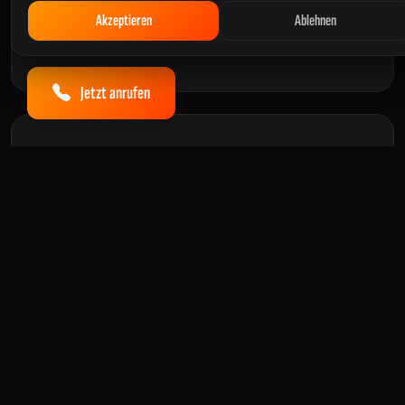
inklusive Protokollierung der Ergebnisse – auch als
Akzeptieren
Ablehnen
DGUV V4 Prüfung
Jetzt anrufen
Anlagenprüfung
Prüfung ortsfester und ortsveränderlicher
Betriebsmittel in Industrie und Gewerbe, inklusive
Prüfung nach
DIN VDE 0105-100