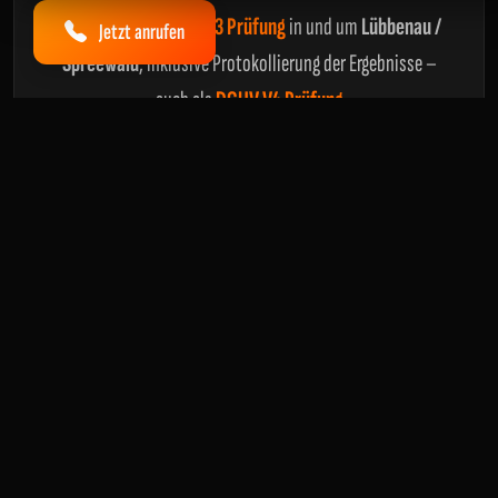
Rechtssichere
DGUV V3 Prüfung
in und um
Lübbenau /
Jetzt anrufen
Spreewald
, inklusive Protokollierung der Ergebnisse –
auch als
DGUV V4 Prüfung
Anlagenprüfung
Prüfung ortsfester und ortsveränderlicher
Betriebsmittel in Industrie und Gewerbe, inklusive
Prüfung nach
DIN VDE 0105-100