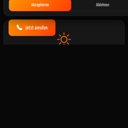
Akzeptieren
Ablehnen
Jetzt anrufen
PV-Anlagen Prüfung
Optimal und sicher Solarstrom produzieren in Märkische
Heide dank regelmäßiger Prüfungen
Alles weitere zu Arten von Prüfungen und den verschiedenen
Normen erfahren Sie in unserem
kurzen Ratgeber
.