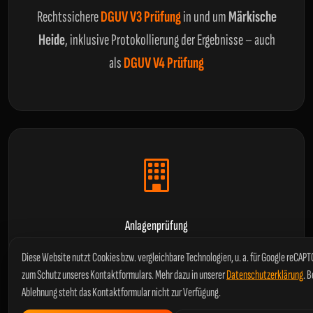
Rechtssichere
DGUV V3 Prüfung
in und um
Märkische
Heide
, inklusive Protokollierung der Ergebnisse – auch
als
DGUV V4 Prüfung
Anlagenprüfung
Prüfung ortsfester und ortsveränderlicher
Diese Website nutzt Cookies bzw. vergleichbare Technologien, u. a. für Google reCAP
Betriebsmittel in Industrie und Gewerbe, inklusive
zum Schutz unseres Kontaktformulars. Mehr dazu in unserer
Datenschutzerklärung
. B
Ablehnung steht das Kontaktformular nicht zur Verfügung.
Prüfung nach
DIN VDE 0105-100