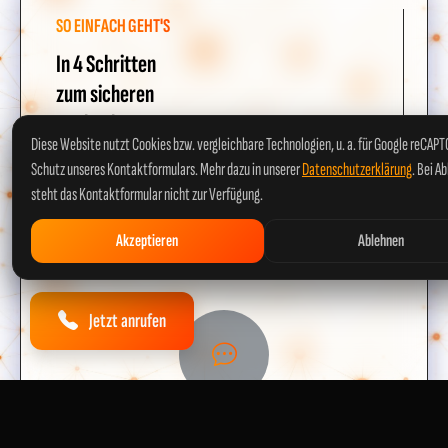
SO EINFACH GEHT'S
In 4 Schritten
zum sicheren
E-Check
Diese Website nutzt Cookies bzw. vergleichbare Technologien, u. a. für Google reCAP
Schutz unseres Kontaktformulars. Mehr dazu in unserer
Datenschutzerklärung
. Bei A
Unkompliziert, transparent und schnell – so
steht das Kontaktformular nicht zur Verfügung.
funktioniert unser Service für Kirn.
Akzeptieren
Ablehnen
Jetzt anrufen
1