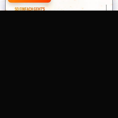
SO EINFACH GEHT'S
In 4 Schritten
zum sicheren
E-Check
Unkompliziert, transparent und schnell – so
funktioniert unser Service für Birkenfeld.
1