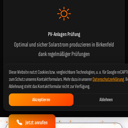
PV-Anlagen Prüfung
Optimal und sicher Solarstrom produzieren in Birkenfeld
dank regelmäßiger Prüfungen
Diese Website nutzt Cookies bzw. vergleichbare Technologien, u. a. für Google reCAP
zum Schutz unseres Kontaktformulars. Mehr dazu in unserer
Datenschutzerklärung
. B
Alles weitere zu Arten von Prüfungen und den verschiedenen
Ablehnung steht das Kontaktformular nicht zur Verfügung.
Normen erfahren Sie in unserem
kurzen Ratgeber
.
Akzeptieren
Ablehnen
Jetzt anrufen