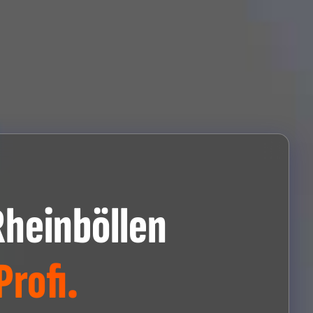
heinböllen
rofi.