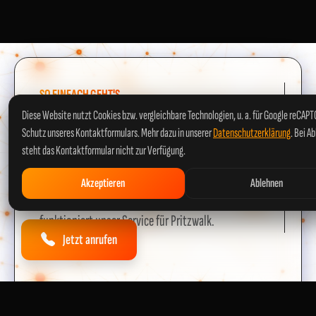
SO EINFACH GEHT'S
Diese Website nutzt Cookies bzw. vergleichbare Technologien, u. a. für Google reCAP
In 4 Schritten
Schutz unseres Kontaktformulars. Mehr dazu in unserer
Datenschutzerklärung
. Bei A
zum sicheren
steht das Kontaktformular nicht zur Verfügung.
E-Check
Akzeptieren
Ablehnen
Unkompliziert, transparent und schnell – so
funktioniert unser Service für Pritzwalk.
Jetzt anrufen