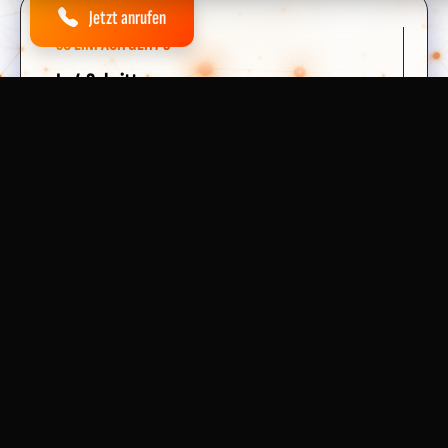
Jetzt anrufen
SO EINFACH GEHT'S
In 4 Schritten
zum sicheren
E-Check
Unkompliziert, transparent und schnell – so
funktioniert unser Service für Mölln.
1