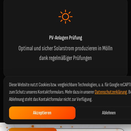
PV-Anlagen Prüfung
Optimal und sicher Solarstrom produzieren in Mölln
dank regelmäßiger Prüfungen
Diese Website nutzt Cookies bzw. vergleichbare Technologien, u. a. für Google reCAP
Alles weitere zu Arten von Prüfungen und den verschiedenen
zum Schutz unseres Kontaktformulars. Mehr dazu in unserer
Datenschutzerklärung
. B
Normen erfahren Sie in unserem
kurzen Ratgeber
.
Ablehnung steht das Kontaktformular nicht zur Verfügung.
Akzeptieren
Ablehnen