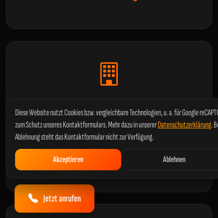
Anlagenprüfung
Diese Website nutzt Cookies bzw. vergleichbare Technologien, u. a. für Google reCAP
zum Schutz unseres Kontaktformulars. Mehr dazu in unserer
Datenschutzerklärung
. B
Prüfung ortsfester und ortsveränderlicher
Ablehnung steht das Kontaktformular nicht zur Verfügung.
Betriebsmittel in Industrie und Gewerbe, inklusive
Prüfung nach
DIN VDE 0105-100
Akzeptieren
Ablehnen
Jetzt anrufen