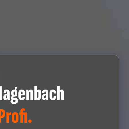
Hagenbach
rofi.