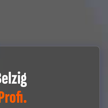
elzig
rofi.