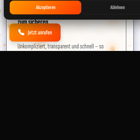
SO EINFACH GEHT'S
Akzeptieren
Ablehnen
In 4 Schritten
zum sicheren
E-Check
Jetzt anrufen
Unkompliziert, transparent und schnell – so
funktioniert unser Service für Beelitz.
1
Anfrage senden