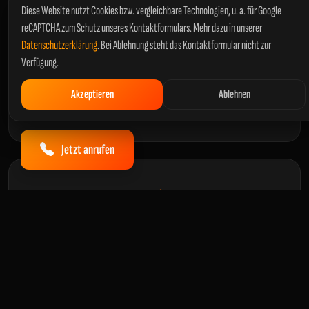
Diese Website nutzt Cookies bzw. vergleichbare Technologien, u. a. für Google
reCAPTCHA zum Schutz unseres Kontaktformulars. Mehr dazu in unserer
Datenschutzerklärung
. Bei Ablehnung steht das Kontaktformular nicht zur
E-Check Wohngebäude
Verfügung.
Prüfung elektrischer Anlagen im privaten Umfeld zum
Schutz vor Ausfall
Akzeptieren
Ablehnen
Jetzt anrufen
DGUV V3 Prüfung
Rechtssichere
DGUV V3 Prüfung
in und um
Bad
Hönningen
, inklusive Protokollierung der Ergebnisse –