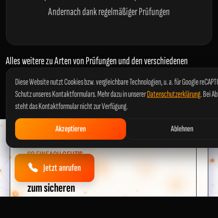
Andernach dank regelmäßiger Prüfungen
Alles weitere zu Arten von Prüfungen und den verschiedenen
Normen erfahren Sie in unserem
kurzen Ratgeber
.
Diese Website nutzt Cookies bzw. vergleichbare Technologien, u. a. für Google reCAP
Schutz unseres Kontaktformulars. Mehr dazu in unserer
Datenschutzerklärung
. Bei A
steht das Kontaktformular nicht zur Verfügung.
Akzeptieren
Ablehnen
SO EINFACH GEHT'S
Jetzt anrufen
In 4 Schritten
zum sicheren
E-Check