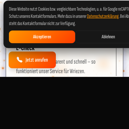
Diese Website nutzt Cookies bzw. vergleichbare Technologien, u. a. für Google reCAP
Schutz unseres Kontaktformulars. Mehr dazu in unserer
Datenschutzerklärung
. Bei A
SO EINFACH GEHT'S
steht das Kontaktformular nicht zur Verfügung.
In 4 Schritten
Akzeptieren
Ablehnen
zum sicheren
E-Check
Jetzt anrufen
Unkompliziert, transparent und schnell – so
funktioniert unser Service für Wriezen.