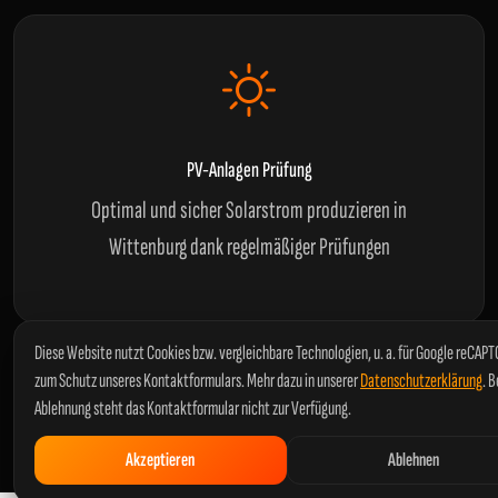
PV-Anlagen Prüfung
Optimal und sicher Solarstrom produzieren in
Wittenburg dank regelmäßiger Prüfungen
Diese Website nutzt Cookies bzw. vergleichbare Technologien, u. a. für Google reCAP
Alles weitere zu Arten von Prüfungen und den verschiedenen
zum Schutz unseres Kontaktformulars. Mehr dazu in unserer
Datenschutzerklärung
. B
Normen erfahren Sie in unserem
kurzen Ratgeber
.
Ablehnung steht das Kontaktformular nicht zur Verfügung.
Akzeptieren
Ablehnen