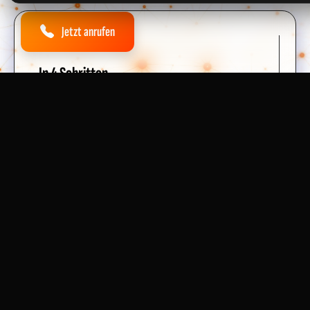
Jetzt anrufen
SO EINFACH GEHT'S
In 4 Schritten
zum sicheren
E-Check
Unkompliziert, transparent und schnell – so
funktioniert unser Service für Wittenburg.