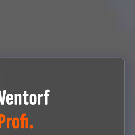
Wentorf
rofi.