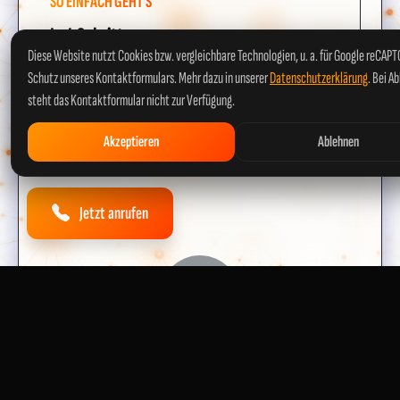
SO EINFACH GEHT'S
In 4 Schritten
Diese Website nutzt Cookies bzw. vergleichbare Technologien, u. a. für Google reCAP
zum sicheren
Schutz unseres Kontaktformulars. Mehr dazu in unserer
Datenschutzerklärung
. Bei A
E-Check
steht das Kontaktformular nicht zur Verfügung.
Unkompliziert, transparent und schnell – so
Akzeptieren
Ablehnen
funktioniert unser Service für Wahlstedt.
Jetzt anrufen
1
Anfrage senden