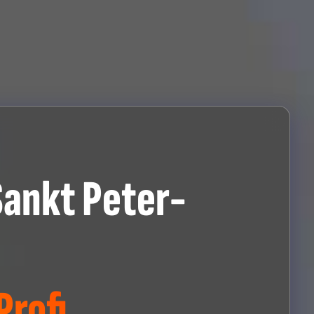
Sankt Peter-
rofi.