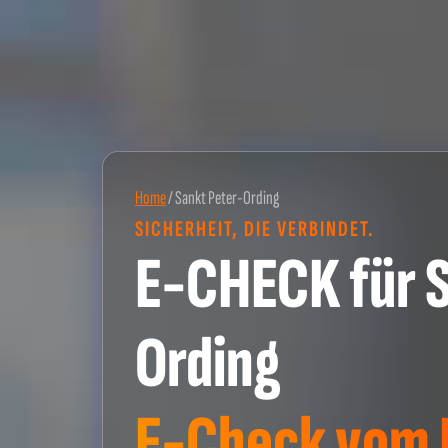
Home
/
Sankt Peter-Ording
SICHERHEIT, DIE VERBINDET.
E-CHECK für 
Ording
E-Check vom P