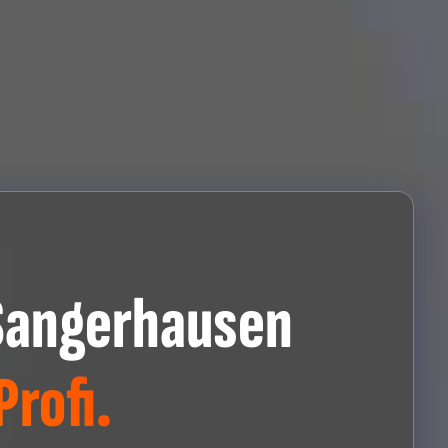
Sangerhausen
rofi.