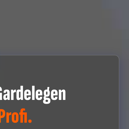
Gardelegen
rofi.