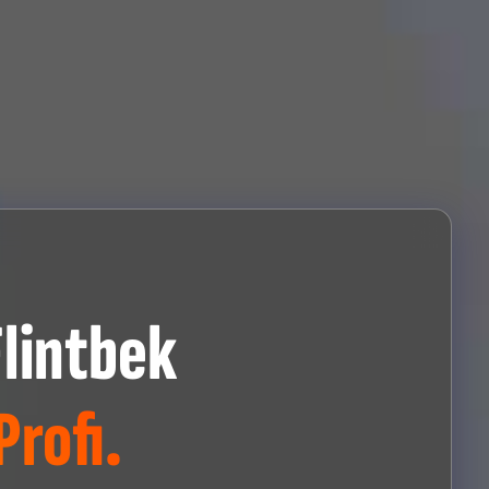
lintbek
rofi.