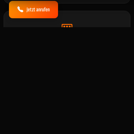
Jetzt anrufen
Anlagenprüfung
Prüfung ortsfester und ortsveränderlicher
Betriebsmittel in Industrie und Gewerbe, inklusive
Prüfung nach
DIN VDE 0105-100