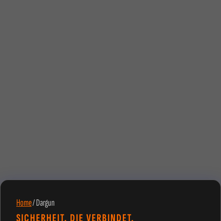
Home
/
Dargun
SICHERHEIT, DIE VERBINDET.