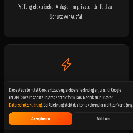
Prüfung elektrischer Anlagen im privaten Umfeld zum
Schutz vor Ausfall
DGUV V3 Prüfung
Diese Website nutzt Cookies bzw. vergleichbare Technologien, u. a. für Google
Rechtssichere
DGUV V3 Prüfung
in und um
Dargun
,
reCAPTCHA zum Schutz unseres Kontaktformulars. Mehr dazu in unserer
Datenschutzerklärung
. Bei Ablehnung steht das Kontaktformular nicht zur Verfügung
inklusive Protokollierung der Ergebnisse – auch als
DGUV V4 Prüfung
Akzeptieren
Ablehnen