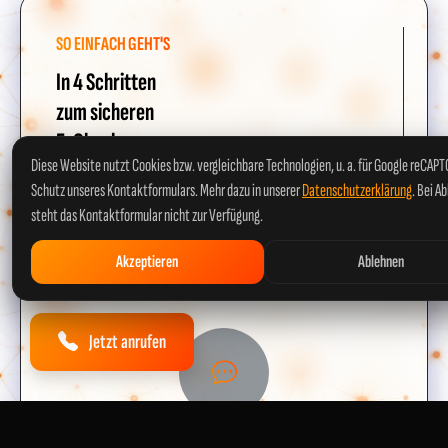
SO EINFACH GEHT'S
In 4 Schritten
zum sicheren
E-Check
Diese Website nutzt Cookies bzw. vergleichbare Technologien, u. a. für Google reCAP
Unkompliziert, transparent und schnell – so
Schutz unseres Kontaktformulars. Mehr dazu in unserer
Datenschutzerklärung
. Bei A
steht das Kontaktformular nicht zur Verfügung.
funktioniert unser Service für Blieskastel.
Akzeptieren
Ablehnen
Jetzt anrufen
1