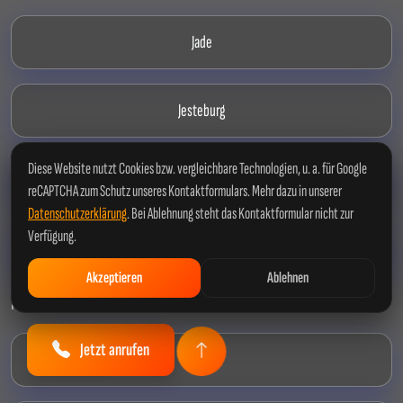
Jade
Jesteburg
Diese Website nutzt Cookies bzw. vergleichbare Technologien, u. a. für Google
Jever
reCAPTCHA zum Schutz unseres Kontaktformulars. Mehr dazu in unserer
Datenschutzerklärung
. Bei Ablehnung steht das Kontaktformular nicht zur
Verfügung.
Jork
Akzeptieren
Ablehnen
K
Jetzt anrufen
Kalefeld