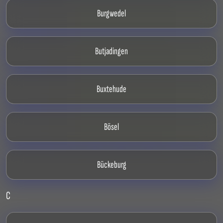
Burgwedel
Butjadingen
Buxtehude
Bösel
Bückeburg
C