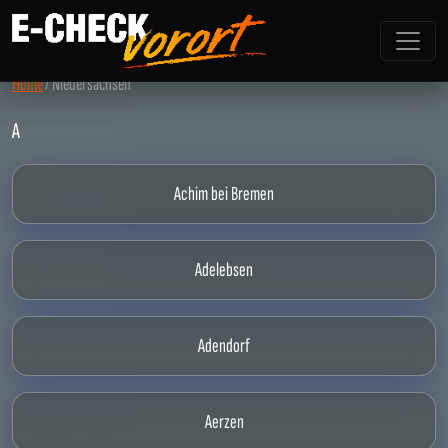
Home
/
Niedersachsen
A
Achim bei Bremen
Adelebsen
Adendorf
Aerzen